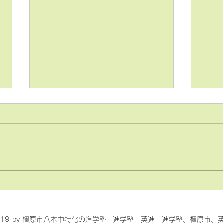
📣【英検 合格速報！】📣
20
度ご
019 by 橿原市八木中特化の進学塾 進学塾 英進 進学塾、橿原市、