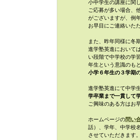
小中学生の講座に関
ご応募が多い場合、
がございますが、例
お早目にご連絡いた
また、昨年同様に冬
進学塾英進において
い段階で中学校の学
年生という意識のも
小学６年生の３学期
進学塾英進にて中学
学卒業まで一貫して
ご興味のある方はお
ホームページの
問い
話）、学年、中学校
させていただきます