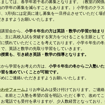
しましては、各学年若干名の募集となります。（教室の関係
他の学年の募集を減らすこともあります。）小学生のクラス
年、3月頃には定員に達し募集を一旦停止させていただく場
だきますようお願いいたします。
期講習会から、
小学６年生の方は英語・数学の学習が始まり
は、主に高校入試を突破する実力をつけることを主眼として
習に慣れていただくことを考えております。小学６年生の冬
とで、英語と数学の先取り学習をしていきます。
の授業も、引き続き英語・数学の指導となります。
生から学習をお考えの方は、
小学６年生の冬からご入塾いた
学習を進めていくことが可能です。
早めにご連絡いただきますようお願いいたします。
合わせフォーム
よりお申込みは受け付けております。ご連絡
名、名前とご入塾を希望の旨を明記いただく事で、改めてこ
。お電話でも受付を承りますが、少人数経営となっており、