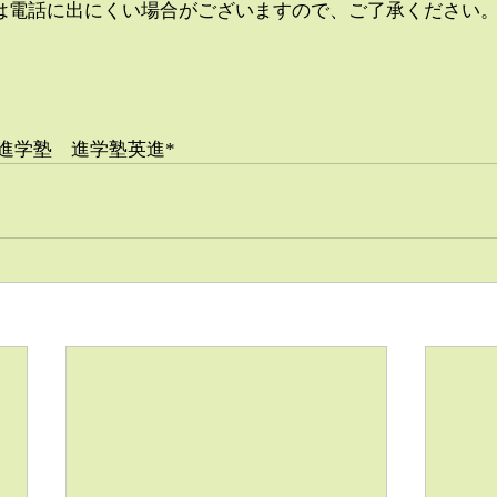
30）は電話に出にくい場合がございますので、ご了承ください
。
進学塾　進学塾英進*