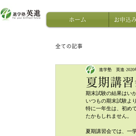
ホーム
お申込
全ての記事
進学塾 英進
202
夏期講習
期末試験の結果はい
いつもの期末試験よ
特に一年生は、初め
たかもしれません。
夏期講習会では、一