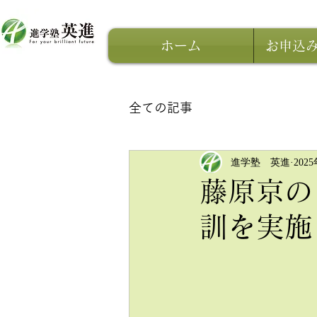
ホーム
お申込
全ての記事
進学塾 英進
202
藤原京の
訓を実施