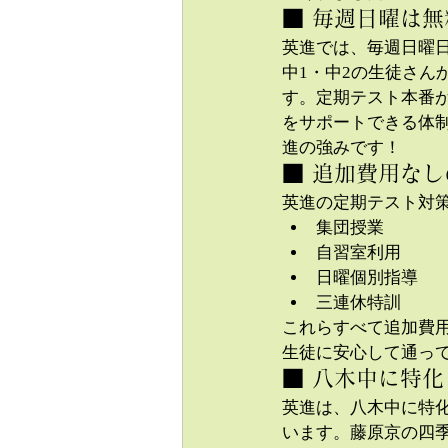
■ 毎週日曜は
英進では、毎週日曜
中1・中2の生徒さ
す。定期テスト本番
をサポートできる体
進の強みです！
■ 追加費用な
英進の定期テスト対
集団授業
自習室利用
日曜個別指導
三連休特訓
これらすべて追加費
生徒に安心して通っ
■ 八木中に特
英進は、八木中に特
います。藤原京の四