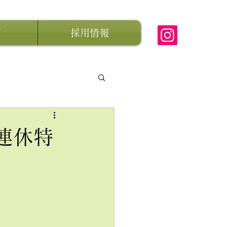
グ
採用情報
連休特