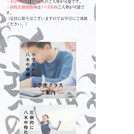
・
小学5年生
は
2～3
名
のご入塾が可能です。
​
​・高校生個別指導
は
1～2名
のご入塾が可能で
す。
（定員に限りはございますのでお早目にご連絡
ください。）