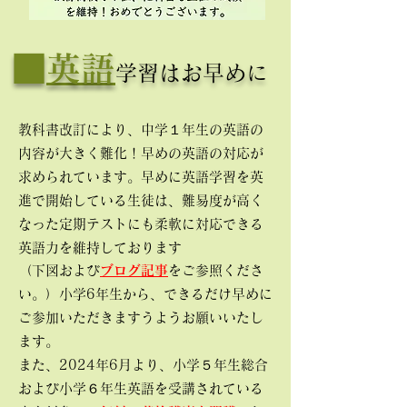
​■
英語
学習は
​お
早
めに
教科書改訂により、中学１年生の英語の
内容が大きく難化！早めの英語の対応が
求められています。早めに英語学習を英
進で開始している生徒は、難易度が高く
なった定期テストにも柔軟に対応
できる
英語力を維持しておりま
す
（下図および
ブログ記事
をご参照くださ
い。）小学6年生から、できるだけ早めに
ご参加いただきますうようお願いいたし
ます。
また、2024年6月より、小学５年生総合
および小学６年生英語を受講されている