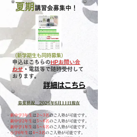
夏期
講習会
募集中！
​
（新学期生も同時募集）
申込はこちらの
HPお問い合
わせ
・電話等で
随時受付して
おります。
詳細はこちら
​募集状況 2026年6
月11
日現在
・
新中学3年生
は
2～3名
のご入塾が可能です。
・
新中学2年生
は
5～6
名
のご入塾が
可能です。
・
新中学
1年生
は
5～6
名
のご入塾が可能です。
​・
小学6
年生
は
4～3
名
のご入塾が可能です。