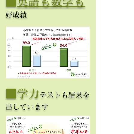
​■
英語も数学も
好成績
​■学力
テスト
も結果を
出しています