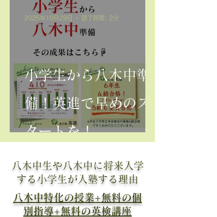
2025年10月29日
読了時間: 2分
小学生から八木中準
備！英進で早めのス
タートを！
八木中生や八木中に将来入学
する小学生が入塾する理由
​八木中特化の授業+無料の個
別指導+無料の英検講座