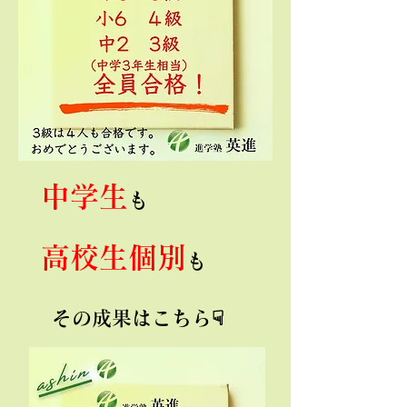
中学生
も
高校生個別
も
​その成果はこちら☟
​