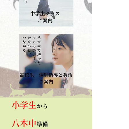
小学生
から
八木中
準備