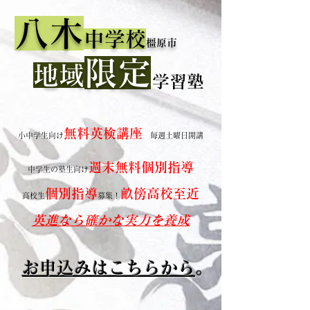
八木
中学校
橿原市
限定
地域
​学習塾
無料英検講座
小中学生向け
毎週土曜日開講
週末無料
​個別
指導
​中学
生の塾生向け
個別指導
畝傍高校至近
高校生
募集！
英進なら
​​確かな実力を養成
お申込みはこちらから
。